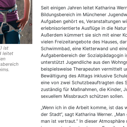
Seit einigen Jahren leitet Katharina Wer
Bildungsbereich im Münchener Jugendw
Aufgaben gehört es, Veranstaltungen 
erlebnisorientierte Ausflüge in die Natu
Außerdem kümmert sie sich mit einer Ko
vielen Freizeitangebote des Hauses, dar
) ist
Schwimmbad, eine Kletterwand und eine
 leitet
Aufgabenbereich der Sozialpädagogin ist 
den
unterstützt Jugendliche aus den Wohngr
gsbereich
beispielsweise Therapeuten vermittelt u
ims.
Bewältigung des Alltags inklusive Schule 
eine von zwei Schutzbeauftragten des 
zuständig für Maßnahmen, die Kinder, J
sexuellem Missbrauch schützen sollen.
„Wenn ich in die Arbeit komme, ist das w
der Stadt“, sagt Katharina Werner. „Man 
man ist vertraut.“ In dieser Atmosphäre